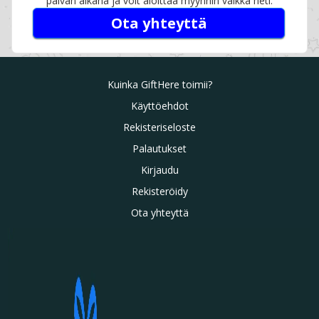
päivän aikana ja voit aloittaa myynnin vaikka heti.
Ota yhteyttä
Kuinka GiftHere toimii?
Käyttöehdot
Rekisteriseloste
Palautukset
Kirjaudu
Rekisteröidy
Ota yhteyttä