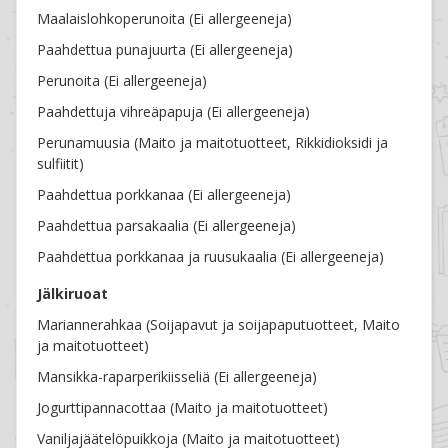
Maalaislohkoperunoita (Ei allergeeneja)
Paahdettua punajuurta (Ei allergeeneja)
Perunoita (Ei allergeeneja)
Paahdettuja vihreäpapuja (Ei allergeeneja)
Perunamuusia (Maito ja maitotuotteet, Rikkidioksidi ja
sulfiitit)
Paahdettua porkkanaa (Ei allergeeneja)
Paahdettua parsakaalia (Ei allergeeneja)
Paahdettua porkkanaa ja ruusukaalia (Ei allergeeneja)
Anna ravintolalle tähtiä ja kerro kokemuksia
Kokemuksesi ravintolan toiminnasta on meille ensiarvoisen
Jälkiruoat
tärkeä. Arviosi on hyödyllinen ravintolalle, ja se auttaa myös
Mariannerahkaa (Soijapavut ja soijapaputuotteet, Maito
asiakkaita löytämään Naantalin parhaat ruokapaikat.
ja maitotuotteet)
Kiitos, että jaat kokemuksesi! Palautteesi on arvokasta
Mansikka-raparperikiisseliä (Ei allergeeneja)
meille kaikille.
⭐ Anna tähtiä ⭐
Ehkä ensi kerralla (sulje)
Jogurttipannacottaa (Maito ja maitotuotteet)
Vaniljajäätelöpuikkoja (Maito ja maitotuotteet)