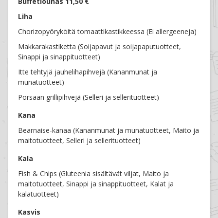
Buffetlounas 11,50 €
Liha
Chorizopyöryköitä tomaattikastikkeessa (Ei allergeeneja)
Makkarakastiketta (Soijapavut ja soijapaputuotteet,
Sinappi ja sinappituotteet)
Itte tehtyjä jauhelihapihvejä (Kananmunat ja
munatuotteet)
Porsaan grillipihvejä (Selleri ja sellerituotteet)
Kana
Bearnaise-kanaa (Kananmunat ja munatuotteet, Maito ja
maitotuotteet, Selleri ja sellerituotteet)
Kala
Fish & Chips (Gluteenia sisältävät viljat, Maito ja
maitotuotteet, Sinappi ja sinappituotteet, Kalat ja
kalatuotteet)
Kasvis