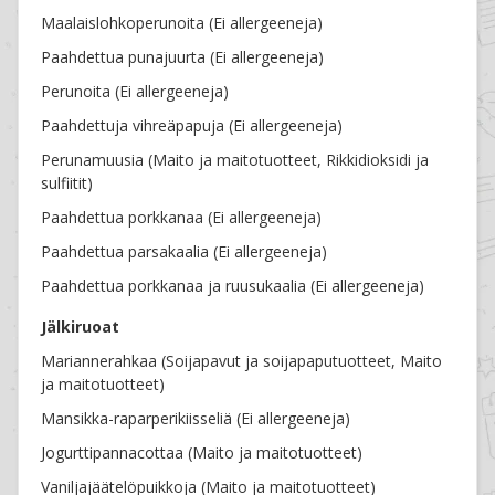
Maalaislohkoperunoita (Ei allergeeneja)
Paahdettua punajuurta (Ei allergeeneja)
Perunoita (Ei allergeeneja)
Paahdettuja vihreäpapuja (Ei allergeeneja)
Perunamuusia (Maito ja maitotuotteet, Rikkidioksidi ja
sulfiitit)
Paahdettua porkkanaa (Ei allergeeneja)
Paahdettua parsakaalia (Ei allergeeneja)
Paahdettua porkkanaa ja ruusukaalia (Ei allergeeneja)
Jälkiruoat
Mariannerahkaa (Soijapavut ja soijapaputuotteet, Maito
ja maitotuotteet)
Mansikka-raparperikiisseliä (Ei allergeeneja)
Jogurttipannacottaa (Maito ja maitotuotteet)
Vaniljajäätelöpuikkoja (Maito ja maitotuotteet)