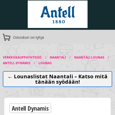
Ostoskori on tyhjä
/
/
/
VERKKOKAUPPAYHTEISÖ
NAANTALI
NAANTALI LOUNAS
/
ANTELL DYNAMIS
LOUNAS
← Lounaslistat Naantali – Katso mitä
tänään syödään!
Antell Dynamis