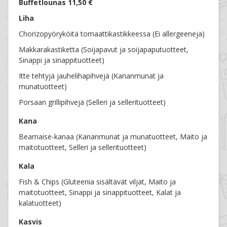
Buffetlounas 11,50 €
Liha
Chorizopyöryköitä tomaattikastikkeessa (Ei allergeeneja)
Makkarakastiketta (Soijapavut ja soijapaputuotteet,
Sinappi ja sinappituotteet)
Itte tehtyjä jauhelihapihvejä (Kananmunat ja
munatuotteet)
Porsaan grillipihvejä (Selleri ja sellerituotteet)
Kana
Bearnaise-kanaa (Kananmunat ja munatuotteet, Maito ja
maitotuotteet, Selleri ja sellerituotteet)
Kala
Fish & Chips (Gluteenia sisältävät viljat, Maito ja
maitotuotteet, Sinappi ja sinappituotteet, Kalat ja
kalatuotteet)
Kasvis