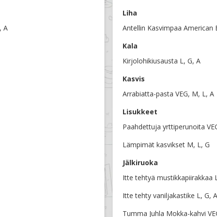
Liha
, A
Antellin Kasvimpaa American 
Kala
Kirjolohikiusausta L, G, A
Kasvis
Arrabiatta-pasta VEG, M, L, A
Lisukkeet
Paahdettuja yrttiperunoita VE
Lämpimät kasvikset M, L, G
Jälkiruoka
Itte tehtyä mustikkapiirakkaa L
Itte tehty vaniljakastike L, G, 
Tumma Juhla Mokka-kahvi VEG