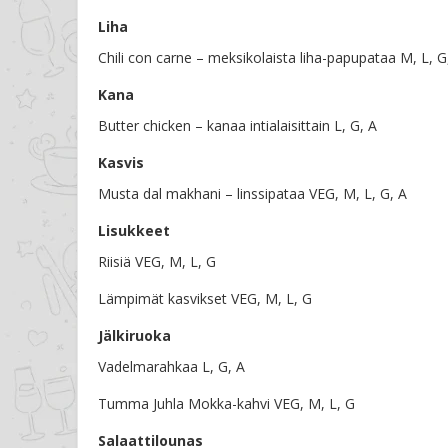
Liha
Chili con carne – meksikolaista liha-papupataa M, L, G
Kana
Butter chicken – kanaa intialaisittain L, G, A
Kasvis
Musta dal makhani – linssipataa VEG, M, L, G, A
Lisukkeet
Riisiä VEG, M, L, G
Lämpimät kasvikset VEG, M, L, G
Jälkiruoka
Vadelmarahkaa L, G, A
Tumma Juhla Mokka-kahvi VEG, M, L, G
Salaattilounas