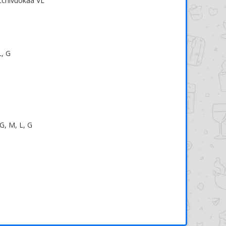
occhivuokaa VL
L, G
, M, L, G