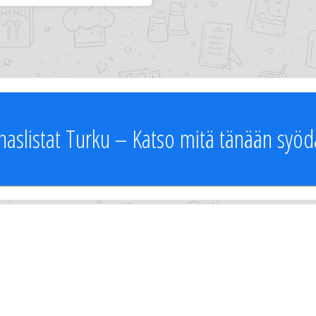
naslistat Turku – Katso mitä tänään syöd