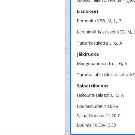
Gnocchi alla sorrentina – gn
Lisukkeet
Perunoita VEG, M, L, G
Lämpimät kasvikset VEG, M, 
Tartarkastiketta L, G, A
Jälkiruoka
Mangopannacotta L, G, A
Tumma Juhla Mokka-kahvi VEG
Salaattilounas
Halloumi-salaatti L, G, A
Lounasbuffet 14,00 €
Salaattilounas 11,20 €
Lounas 10.30–13.30