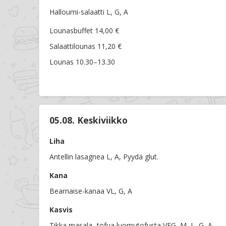
Halloumi-salaatti L, G, A
Lounasbuffet 14,00 €
Salaattilounas 11,20 €
Lounas 10.30–13.30
05.08. Keskiviikko
Liha
Antellin lasagnea L, A, Pyydä glut.
Kana
Bearnaise-kanaa VL, G, A
Kasvis
Tikka masala -tofua luomutofusta VEG, M, L, G, A