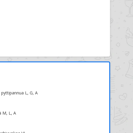
pyttipannua L, G, A
ä M, L, A