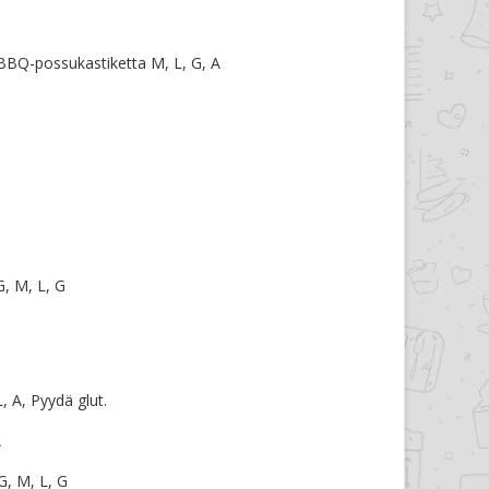
BBQ-possukastiketta M, L, G, A
G, M, L, G
, A, Pyydä glut.
A
, M, L, G