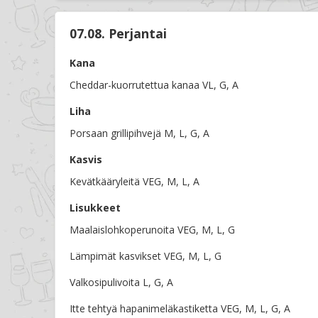
07.08. Perjantai
Kana
Cheddar-kuorrutettua kanaa VL, G, A
Liha
Porsaan grillipihvejä M, L, G, A
Kasvis
Kevätkääryleitä VEG, M, L, A
Lisukkeet
Maalaislohkoperunoita VEG, M, L, G
Lämpimät kasvikset VEG, M, L, G
Valkosipulivoita L, G, A
Itte tehtyä hapanimeläkastiketta VEG, M, L, G, A