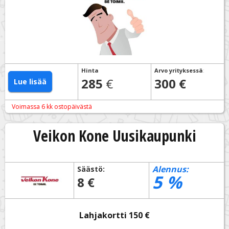
Hinta
Arvo yrityksessä
:
285
€
300 €
Lue lisää
Voimassa 6 kk ostopäivästä
Veikon Kone Uusikaupunki
Alennus:
Säästö:
5
%
8 €
Lahjakortti 150 €