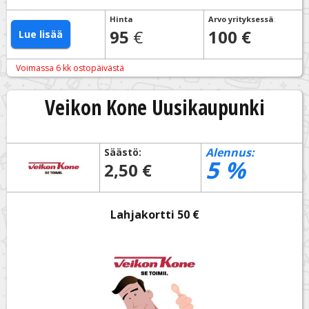
Hinta
Arvo yrityksessä
:
95
€
100 €
Lue lisää
Voimassa 6 kk ostopäivästä
Veikon Kone Uusikaupunki
Alennus:
Säästö:
5
%
2,50 €
Lahjakortti 50 €