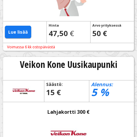
Hinta
Arvo yrityksessä
:
47,50
€
50 €
Lue lisää
Voimassa 6 kk ostopäivästä
Veikon Kone Uusikaupunki
Alennus:
Säästö:
5
%
15 €
Lahjakortti 300 €