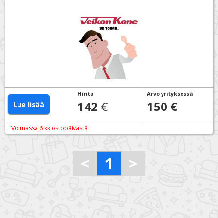
Hinta
Arvo yrityksessä
:
142
€
150 €
Lue lisää
Voimassa 6 kk ostopäivästä
<
1
>