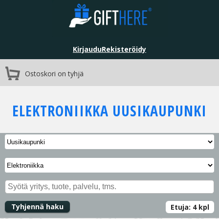
Kirjaudu
Rekisteröidy
Ostoskori on tyhjä
ELEKTRONIIKKA
UUSIKAUPUNKI
Tyhjennä haku
Etuja:
4
kpl