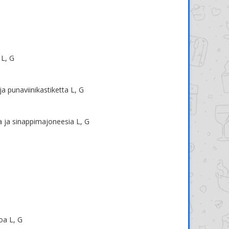
 L, G
ja punaviinikastiketta L, G
a ja sinappimajoneesia L, G
toa L, G