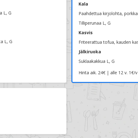
Kala
a L, G
Paahdettua kirjolohta, porkkan
Tilliperunaa L, G
Kasvis
ta L, G
Friteerattua tofua, kauden kasv
Jälkiruoka
Suklaakakkua L, G
Hinta aik. 24€ | alle 12 v. 1€/v