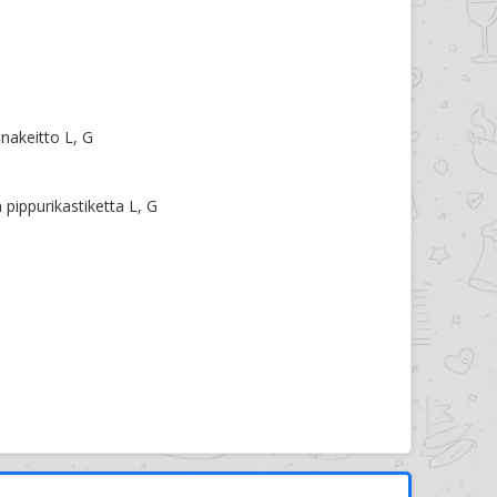
unakeitto L, G
pippurikastiketta L, G