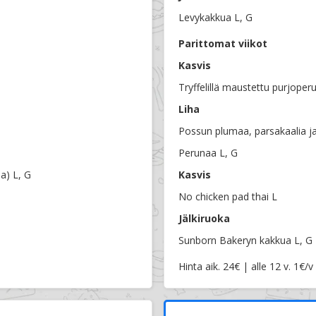
Levykakkua L, G
Parittomat viikot
Kasvis
Tryffelillä maustettu purjoper
Liha
Possun plumaa, parsakaalia ja 
Perunaa L, G
a) L, G
Kasvis
No chicken pad thai L
Jälkiruoka
Sunborn Bakeryn kakkua L, G
Hinta aik. 24€ | alle 12 v. 1€/v