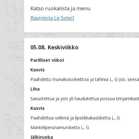
Katso ruokalista ja menu
Ravintola Le Soleil
05.08. Keskiviikko
Parilliset viikot
Kasvis
Paahdettu munakoisokeittoa ja tahinia L, G (sis. sees
Liha
Savustettua ja yön yli haudutettua possua timjamikas
Kasvis
Paahdettua selleriä ja lipstikkakastiketta L, G
Manteliperunamursketta L, G
Jälkiruoka