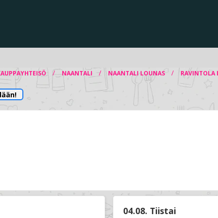
/
/
/
KAUPPAYHTEISÖ
NAANTALI
NAANTALI LOUNAS
RAVINTOLA 
dään!
04.08. Tiistai