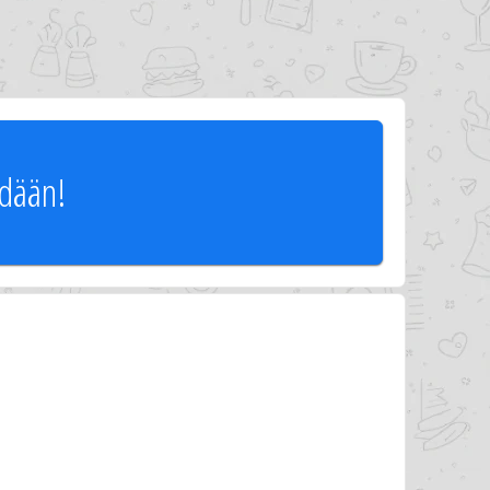
ödään!