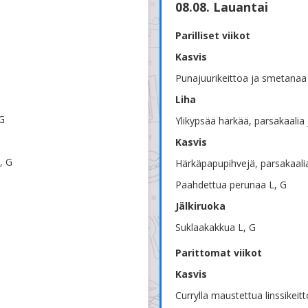
08.08. Lauantai
Parilliset viikot
Kasvis
Punajuurikeittoa ja smetanaa
Liha
 G
Ylikypsää härkää, parsakaalia 
Kasvis
, G
Härkäpapupihvejä, parsakaali
Paahdettua perunaa L, G
Jälkiruoka
Suklaakakkua L, G
Parittomat viikot
Kasvis
Currylla maustettua linssikeit