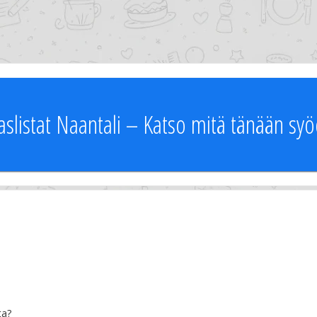
slistat Naantali – Katso mitä tänään sy
ta?