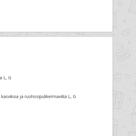
a L, G
kasviksia ja ruohosipulikermaviiliä L, G