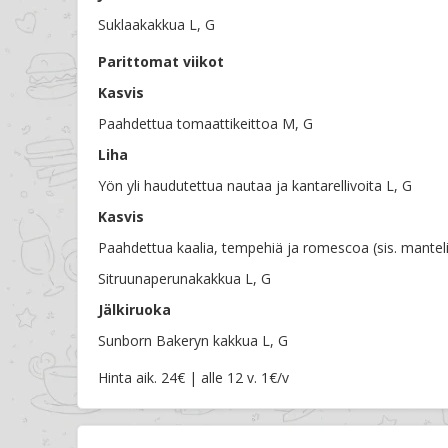
Suklaakakkua L, G
Parittomat viikot
Kasvis
Paahdettua tomaattikeittoa M, G
Liha
Yön yli haudutettua nautaa ja kantarellivoita L, G
Kasvis
Paahdettua kaalia, tempehiä ja romescoa (sis. manteli
Sitruunaperunakakkua L, G
Jälkiruoka
Sunborn Bakeryn kakkua L, G
Hinta aik. 24€ | alle 12 v. 1€/v