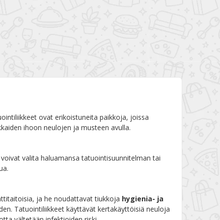
ointiliikkeet ovat erikoistuneita paikkoja, joissa
iakkaiden ihoon neulojen ja musteen avulla.
at voivat valita haluamansa tatuointisuunnitelman tai
ua.
ttitaitoisia, ja he noudattavat tiukkoja
hygienia- ja
n. Tatuointiliikkeet käyttävät kertakäyttöisiä neuloja
otta vältetään infektioiden riski.