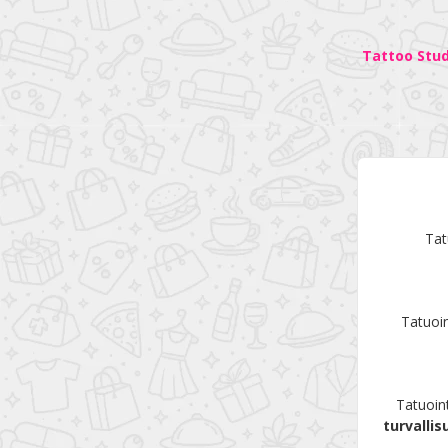
Tattoo Stu
Tat
Tatuoin
Tatuoint
turvalli