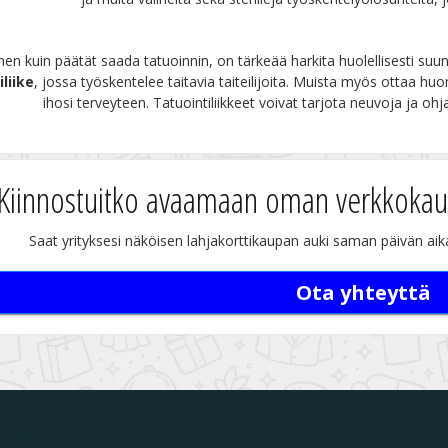
en kuin päätät saada tatuoinnin, on tärkeää harkita huolellisesti suun
iliike
, jossa työskentelee taitavia taiteilijoita. Muista myös ottaa h
ihosi terveyteen. Tatuointiliikkeet voivat tarjota neuvoja ja oh
Kiinnostuitko avaamaan oman verkkoka
Saat yrityksesi näköisen lahjakorttikaupan auki saman päivän aika
Ota yhteyttä