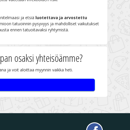
nitelmaasi ja etsiä
luotettava ja arvostettu
uomioon tatuoinnin pysyvyys ja mahdolliset vaikutukset
jausta ennen tatuoitavaksi ryhtymistä.
upan osaksi yhteisöämme?
na ja voit aloittaa myynnin vaikka heti.