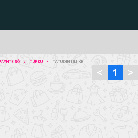
/
/
PAYHTEISÖ
TURKU
TATUOINTILIIKE
<
1
>