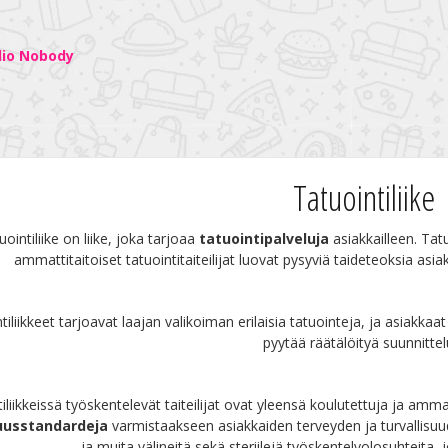
dio Nobody
Tatuointiliike
uointiliike on liike, joka tarjoaa
tatuointipalveluja
asiakkailleen. Tatu
ammattitaitoiset tatuointitaiteilijat luovat pysyviä taideteoksia as
tiliikkeet tarjoavat laajan valikoiman erilaisia tatuointeja, ja asiakka
pyytää räätälöityä suunnittel
iliikkeissä työskentelevät taiteilijat ovat yleensä koulutettuja ja amma
suusstandardeja
varmistaakseen asiakkaiden terveyden ja turvallisuude
ja muita välineitä sekä steriilejä työskentelyolosuhteita, j