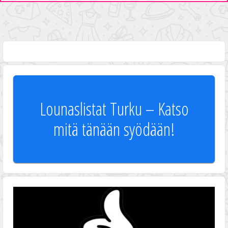
Lounaslistat Turku – Katso
mitä tänään syödään!