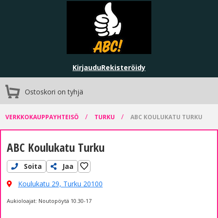
Kirjaudu
Rekisteröidy
Ostoskori on tyhjä
/
/
VERKKOKAUPPAYHTEISÖ
TURKU
ABC KOULUKATU TURKU
ABC Koulukatu Turku
Soita
Jaa
Koulukatu 29,
Turku 20100
Aukioloajat: Noutopöytä 10.30-17