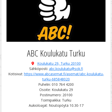
ABC Koulukatu Turku
Koulukatu 29,
Turku 20100
Sähköposti:
abc.koulukatu@sok.fi
Kotisivut:
https://www.abcasemat.fi/asemat/abc-koulukatu-
turku-685848020
Puhelin: 010 764 4200
Osoite: Koulukatu 29
Postinumero: 20100
Toimipaikka: Turku
Aukioloajat: Noutopöytä 10.30-17