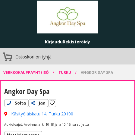
Kirjaudu
Rekisteröidy
Ostoskori on tyhjä
/
/
VERKKOKAUPPAYHTEISÖ
TURKU
ANGKOR DAY SPA
Angkor Day Spa
Soita
Jaa
Käsityöläiskatu 14,
Turku 20100
Aukioloajat: Avoinna: ark. 10-18 ja la 10-16, su suljettu