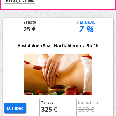
Nettiajanvaraus
Alennus:
Säästö:
7
%
25 €
Aasialainen Spa - Hartiahieronta 5 x 1h
Tarjous
Normaalihinta
:
325
€
350 €
Lue lisää