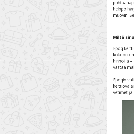
puhtaanapi
helppo har
muovin. Se
Miltä sin
Epoq keitt
kokoontumi
hinnoilla 
vastaa mak
Epoqin val
keittiövala
vetimet ja 