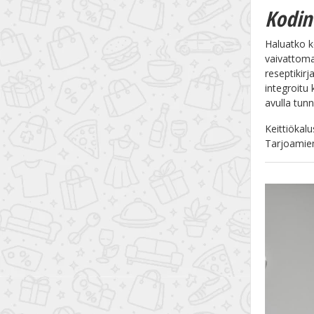
Kodin
Haluatko ke
vaivattoma
reseptikir
integroitu 
avulla tun
Keittiökalu
Tarjoamiem