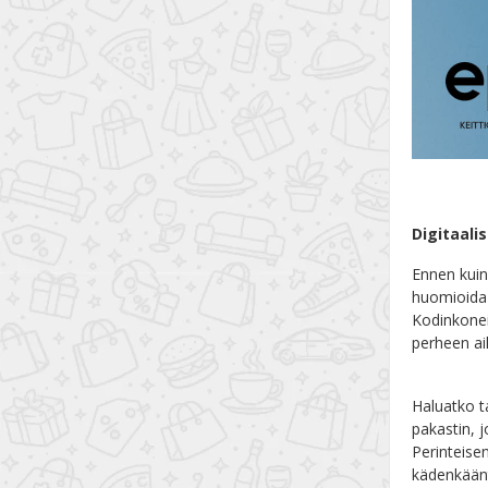
Digitaali
Ennen kuin
huomioida 
Kodinkonei
perheen ai
Haluatko t
pakastin, 
Perinteisen
kädenkäänt