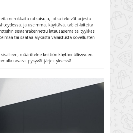
eita nerokkaita ratkaisuja, jotka tekevät arjesta
teydessä, ja useimmat käyttävät tablet-laitetta
tteihin sisäänrakennettu latausasema tai tyylikäs
estelmää tai säätää älykästä valaistusta sovellusten
 sisälleen, määrittelee keittiön käytännöllisyyden.
malla tavarat pysyvät järjestyksessä.