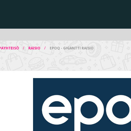
/
/
PAYHTEISÖ
RAISIO
EPOQ - GIGANTTI RAISIO