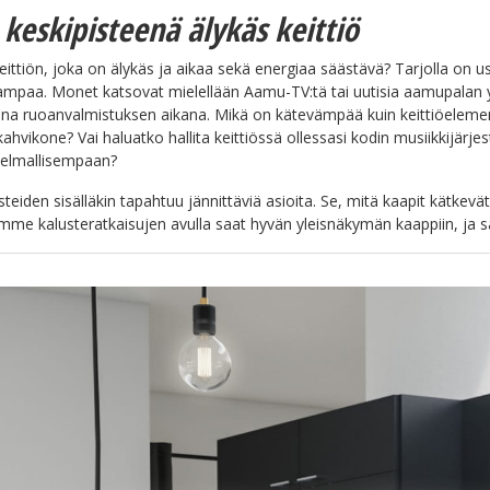
 keskipisteenä älykäs keittiö
ittiön, joka on älykäs ja aikaa sekä energiaa säästävä? Tarjolla on us
mpaa. Monet katsovat mielellään Aamu-TV:tä tai uutisia aamupalan yh
jana ruoanvalmistuksen aikana. Mikä on kätevämpää kuin keittiöelemen
kahvikone? Vai haluatko hallita keittiössä ollessasi kodin musiikkijärj
nelmallisempaan?
steiden sisälläkin tapahtuu jännittäviä asioita. Se, mitä kaapit kätkevät
me kalusteratkaisujen avulla saat hyvän yleisnäkymän kaappiin, ja sa