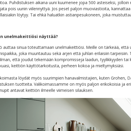
toa. Puhdistuksen aikana uuni kuumenee jopa 500 asteiseksi, jolloin r
jata pois uunin viilennyttyä. Jos peset paljon muoviastioita, kannattaa
llaisiakin löytyy. Tai ehkä haluatkin astianpesukoneen, joka muistutt
un unelmakeittiösi näyttää?
iö auttaa sinua toteuttamaan unelmakeittiösi. Meille on tärkeää, että u
spaikka, joka muuntautuu sekä arjen että juhlan erilaisiin tarpeisiin.
– ilman, että joudut tekemään kompromisseja laadun, tyylikkyyden tai 
uasi, keittiön käyttötarkoitusta, perheen kokoa ja mieltymyksiäsi.
ikoimasta löydät myös suurimpien hanavalmistajien, kuten Grohen, D
istuksen tuotteita. Valikoimassamme on myös paljon erikokoisia ja eri ma
nupit antavat keittiön ilmeelle viimeisen silauksen.