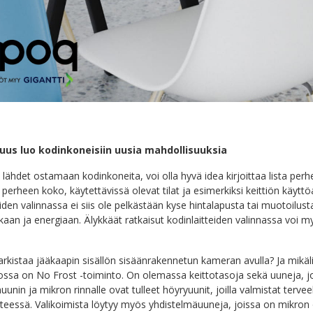
suus luo kodinkoneisiin uusia mahdollisuuksia
 lähdet ostamaan kodinkoneita, voi olla hyvä idea kirjoittaa lista pe
perheen koko, käytettävissä olevat tilat ja esimerkiksi keittiön käytt
den valinnassa ei siis ole pelkästään kyse hintalapusta tai muotoilusta
kaan ja energiaan. Älykkäät ratkaisut kodinlaitteiden valinnassa voi m
arkistaa jääkaapin sisällön sisäänrakennetun kameran avulla? Ja mikäli
jossa on No Frost -toiminto. On olemassa keittotasoja sekä uuneja, jo
uunin ja mikron rinnalle ovat tulleet höyryuunit, joilla valmistat terveell
eessä. Valikoimista löytyy myös yhdistelmäuuneja, joissa on mikron 