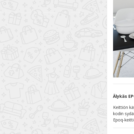
Älykäs EP
Keittiön kä
kodin sydä
Epoq-keitt