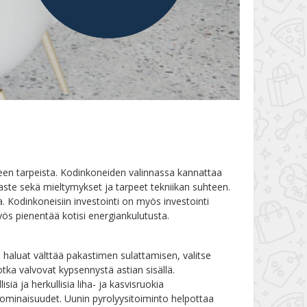
rheen tarpeista. Kodinkoneiden valinnassa kannattaa
öaste sekä mieltymykset ja tarpeet tekniikan suhteen.
. Kodinkoneisiin investointi on myös investointi
yös pienentää kotisi energiankulutusta.
 haluat välttää pakastimen sulattamisen, valitse
tka valvovat kypsennystä astian sisällä.
isiä ja herkullisia liha- ja kasvisruokia
ominaisuudet. Uunin pyrolyysitoiminto helpottaa