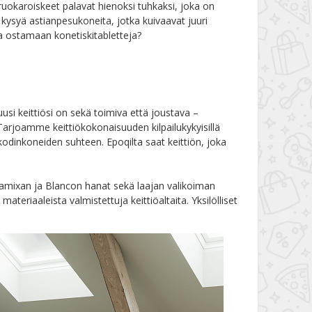
uokaroiskeet palavat hienoksi tuhkaksi, joka on
 kysyä astianpesukoneita, jotka kuivaavat juuri
aa ostamaan konetiskitabletteja?
usi keittiösi on sekä toimiva että joustava –
 Tarjoamme keittiökokonaisuuden kilpailukykyisillä
kodinkoneiden suhteen. Epoqilta saat keittiön, joka
amixan ja Blancon hanat sekä laajan valikoiman
teriaaleista valmistettuja keittiöaltaita. Yksilölliset