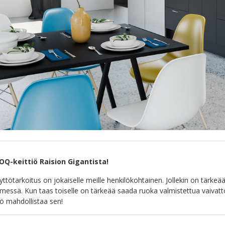
OQ-keittiö Raision Gigantista!
yttötarkoitus on jokaiselle meille henkilökohtainen. Jollekin on tärkeä
messä. Kun taas toiselle on tärkeää saada ruoka valmistettua vaivatt
iö mahdollistaa sen!