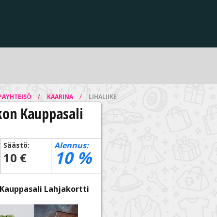
/
/
PAYHTEISÖ
KAARINA
LIHALIIKE
on Kauppasali
Alennus:
Säästö:
10
%
10 €
Kauppasali Lahjakortti