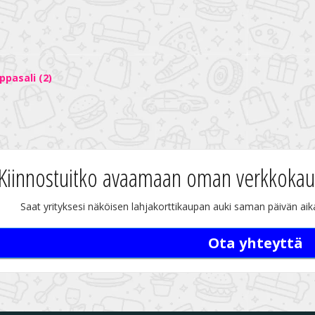
pasali (2)
Kiinnostuitko avaamaan oman verkkoka
Saat yrityksesi näköisen lahjakorttikaupan auki saman päivän aika
Ota yhteyttä