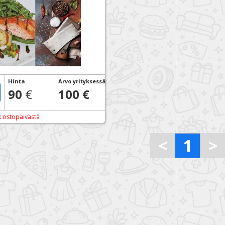
Hinta
Arvo yrityksessä
:
90
€
100 €
k ostopäivästä
<
1
>