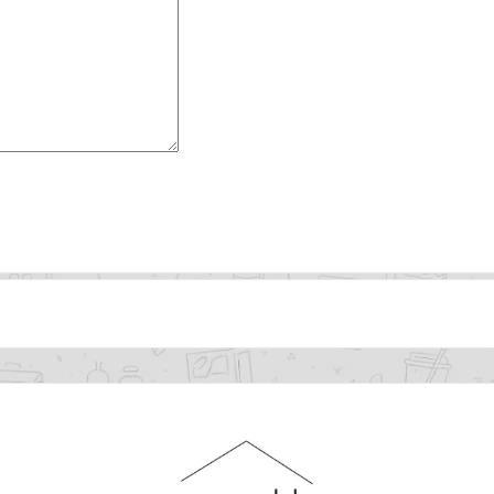
a: lounasbuffet, artesaanipizzat, tapakse