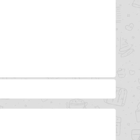
t ja pöytävaraus Raunistulassa.