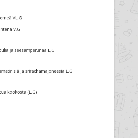
cremeä VL,G
anteria V,G
sipulia ja seesamperunaa L,G
smatiriisiä ja srirachamajoneesia L,G
ua kookosta (L,G)