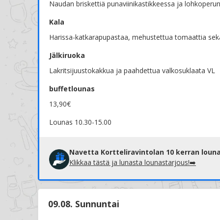
Naudan briskettiä punaviinikastikkeessa ja lohkoperu
Kala
Harissa-katkarapupastaa, mehustettua tomaattia sekä
Jälkiruoka
Lakritsijuustokakkua ja paahdettua valkosuklaata VL
buffetlounas
13,90€
Lounas 10.30-15.00
Navetta Kortteliravintolan 10 kerran louna
Klikkaa tästä ja lunasta lounastarjous!➡️
09.08. Sunnuntai