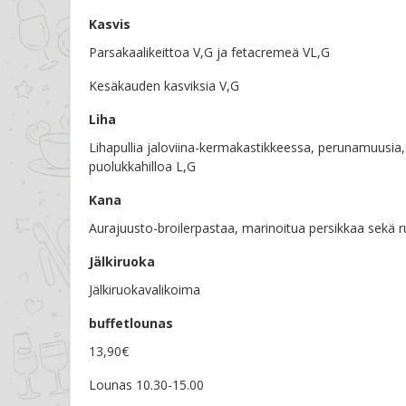
Kasvis
Parsakaalikeittoa V,G ja fetacremeä VL,G
Kesäkauden kasviksia V,G
Liha
Lihapullia jaloviina-kermakastikkeessa, perunamuusia,
puolukkahilloa L,G
Kana
Aurajuusto-broilerpastaa, marinoitua persikkaa sekä r
Jälkiruoka
Jälkiruokavalikoima
buffetlounas
13,90€
Lounas 10.30-15.00