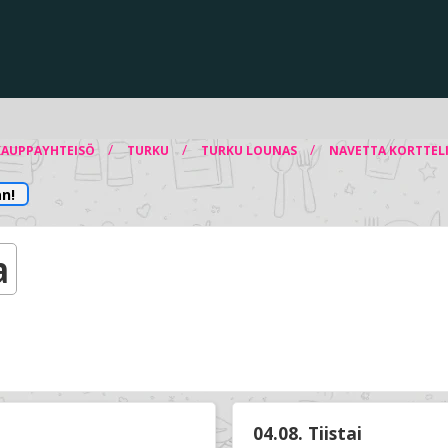
/
/
/
KAUPPAYHTEISÖ
TURKU
TURKU LOUNAS
NAVETTA KORTTEL
n!
a
04.08. Tiistai