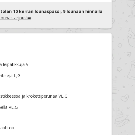
tolan 10 kerran lounaspassi, 9 lounaan hinnalla
 lounastarjous!➡️
a leipätikkuja V
ribsejä L,G
astikkeessa ja krokettiperunaa VL,G
ellä VL,G
vaahtoa L