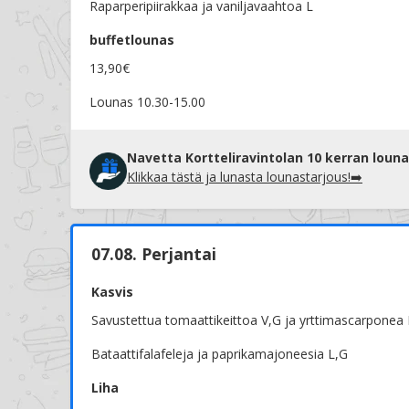
Raparperipiirakkaa ja vaniljavaahtoa L
buffetlounas
13,90€
Lounas 10.30-15.00
Navetta Kortteliravintolan 10 kerran louna
Klikkaa tästä ja lunasta lounastarjous!➡️
07.08. Perjantai
Kasvis
Savustettua tomaattikeittoa V,G ja yrttimascarponea 
Bataattifalafeleja ja paprikamajoneesia L,G
Liha