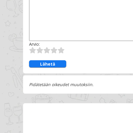
Arvio:
Lähetä
Pidätetään oikeudet muutoksiin.
Navetta Kortteliravintola Turuss