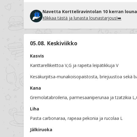
Navetta Kortteliravintolan 10 kerran louna
Klikkaa tästä ja lunasta lounastarjous!➡️
05.08. Keskiviikko
Kasvis
Kanttarellikeittoa V,G ja rapeita leipätikkuja V
Kesäkurpitsa-munakoisopaistosta, briejuustoa sekä ba
Kana
Gremolatabroileria, parmesaaniperunaa ja tzatzikia L
Liha
Pasta carbonaraa, rapeaa pekonia ja rucolaa L
Jälkiruoka