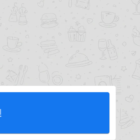
je)
!