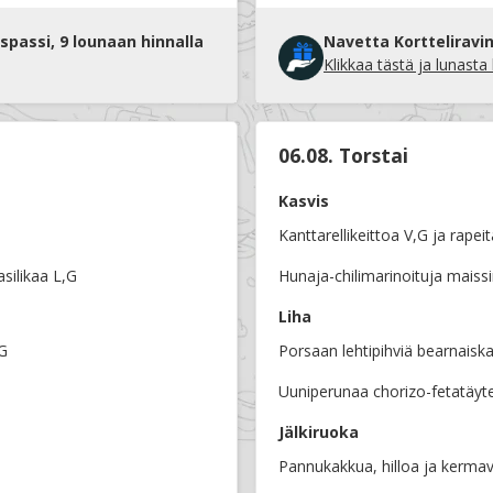
spassi, 9 lounaan hinnalla
Navetta Kortteliravin
Klikkaa tästä ja lunasta
06.08. Torstai
Kasvis
Kanttarellikeittoa V,G ja rapeit
silikaa L,G
Hunaja-chilimarinoituja maissi
Liha
,G
Porsaan lehtipihviä bearnaisk
Uuniperunaa chorizo-fetatäyte
Jälkiruoka
Pannukakkua, hilloa ja kerma