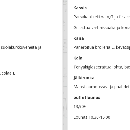
Kasvis
Parsakaalikeittoa V,G ja feta
Grillattua varhaiskaalia ja kori
Kana
 suolakurkkuveneitä ja
Paneroitua broileria L, kevät
Kala
Teriyakiglaseerattua lohta, ba
ucolaa L
Jälkiruoka
Mansikkamoussea ja paahdett
buffetlounas
13,90€
Lounas 10.30-15.00