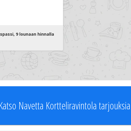
kaikille.
⭐ Anna tähtiä ⭐
Ehkä ensi kerralla (sul
spassi, 9 lounaan hinnalla
Katso Navetta Kortteliravintola tarjouksia