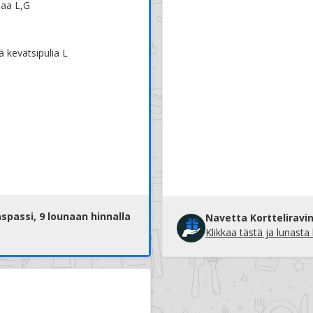
naa L,G
 kevätsipulia L
spassi, 9 lounaan hinnalla
Navetta Kortteliravin
Klikkaa tästä ja lunasta
Anna ravintolalle tähtiä ja kerro kokemuksista
Kokemuksesi ravintolan toiminnasta on meille ensiarvoisen tärkeä.
Arviosi on hyödyllinen ravintolalle, ja se auttaa myös asiakkaita
löytämään parhaat ruokapaikat Turussa.
Kiitos, että jaat kokemuksesi! Palautteesi on arvokasta meil