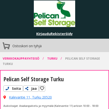
Kirjaudu
Rekisteröidy
Ostoskori on tyhjä
/
/
VERKKOKAUPPAYHTEISÖ
TURKU
PELICAN SELF STORAGE
TURKU
Pelican Self Storage Turku
Soita
Jaa
Kalevantie 11,
Turku 20520
Aukioloajat: Asiakaspalvelu ja myymälä (Kalevantie 11) arkisin 10:00 - 18:00