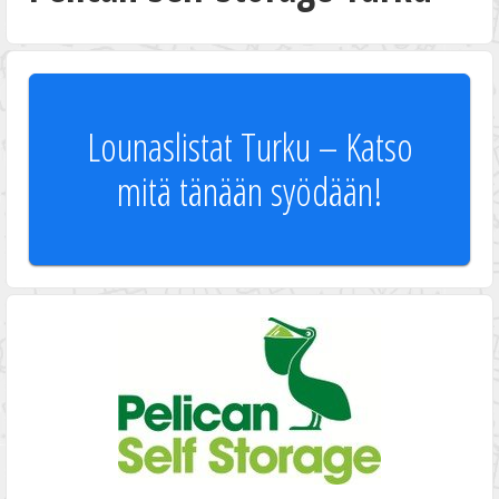
Lounaslistat Turku – Katso
mitä tänään syödään!