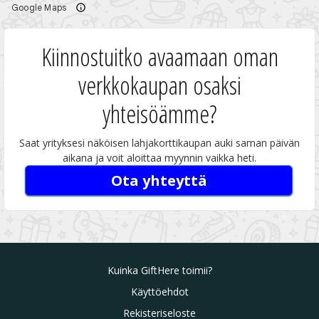
Kiinnostuitko avaamaan oman
verkkokaupan osaksi
yhteisöämme?
Saat yrityksesi näköisen lahjakorttikaupan auki saman päivän
aikana ja voit aloittaa myynnin vaikka heti.
Ota yhteyttä
Kuinka GiftHere toimii?
Käyttöehdot
Rekisteriseloste