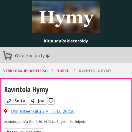
Kirjaudu
Rekisteröidy
Ostoskori on tyhjä
/
/
VERKKOKAUPPAYHTEISÖ
TURKU
RAVINTOLA HYMY
Ravintola Hymy
Soita
Jaa
Uhrilähteenkatu 2 A,
Turku 20250
Aukioloajat: Ma-Pe 10:30-14:00 La Suljettu Su Suljettu