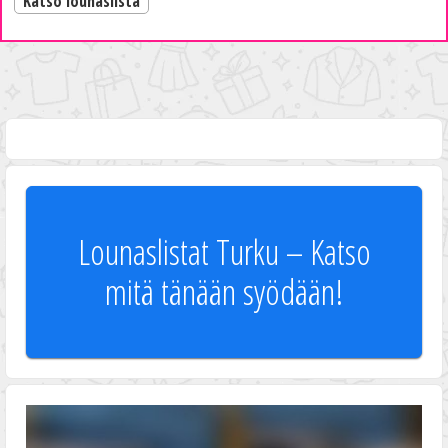
Katso lounaslista
Lounaslistat Turku – Katso
mitä tänään syödään!