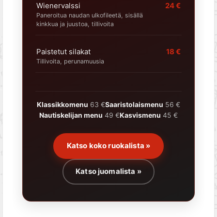
Wienervalssi
24 €
Paneroitua naudan ulkofileetä, sisällä
kinkkua ja juustoa, tillivoita
Paistetut silakat
18 €
Tillivoita, perunamuusia
Klassikkomenu
63 €
Saaristolaismenu
56 €
Nautiskelijan menu
49 €
Kasvismenu
45 €
Katso koko ruokalista »
Katso juomalista »