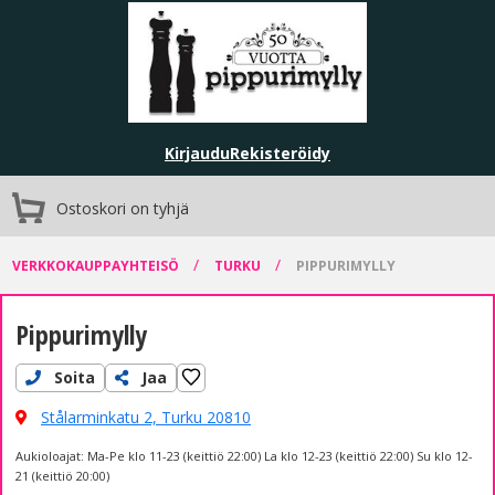
Kirjaudu
Rekisteröidy
Ostoskori on tyhjä
/
/
VERKKOKAUPPAYHTEISÖ
TURKU
PIPPURIMYLLY
Pippurimylly
Soita
Jaa
Stålarminkatu 2,
Turku 20810
Aukioloajat: Ma-Pe klo 11-23 (keittiö 22:00) La klo 12-23 (keittiö 22:00) Su klo 12-
21 (keittiö 20:00)