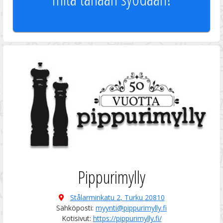
Pippurimylly
Stålarminkatu 2,
Turku 20810
Sähköposti:
myynti@pippurimylly.fi
Kotisivut:
https://pippurimylly.fi/