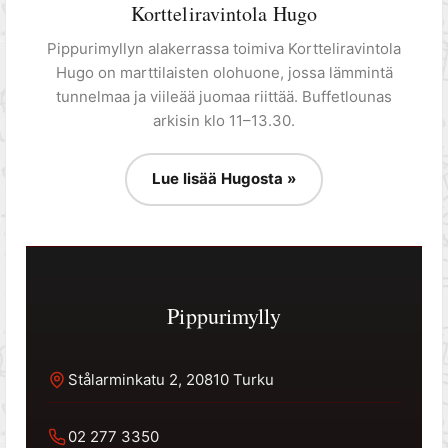
Kortteliravintola Hugo
Pippurimyllyn alakerrassa toimiva Kortteliravintola
Hugo on marttilaisten olohuone, jossa lämmintä
tunnelmaa ja viileää juomaa riittää. Buffetlounas
arkisin klo 11–13.30.
Lue lisää Hugosta »
Pippurimylly
Stålarminkatu 2, 20810 Turku
02 277 3350