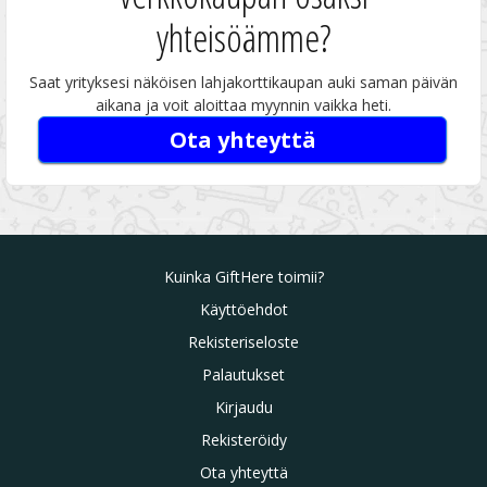
yhteisöämme?
Saat yrityksesi näköisen lahjakorttikaupan auki saman päivän
aikana ja voit aloittaa myynnin vaikka heti.
Ota yhteyttä
Kuinka GiftHere toimii?
Käyttöehdot
Rekisteriseloste
Palautukset
Kirjaudu
Rekisteröidy
Ota yhteyttä