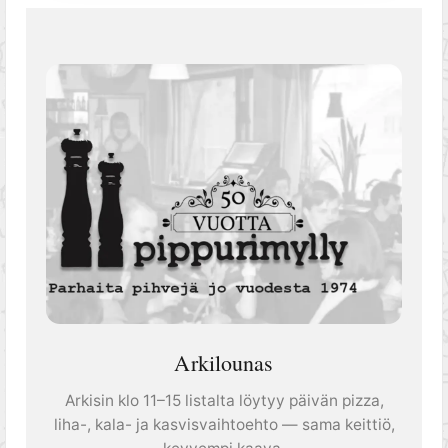
Arkilounas
Arkisin klo 11–15 listalta löytyy päivän pizza,
liha-, kala- ja kasvisvaihtoehto — sama keittiö,