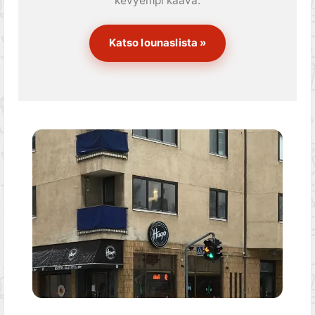
kevyempi kaava.
Katso lounaslista »