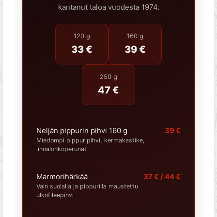
kantanut taloa vuodesta 1974.
120 g
160 g
33 €
39 €
250 g
47 €
Neljän pippurin pihvi 160 g
39 €
Miedompi pippuripihvi, kermakastike,
linnalohkoperunat
Marmorihärkää
37 € / 44 €
Vain suolalla ja pippurilla maustettu
ulkofileepihvi