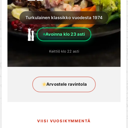
Turkulainen klassikko vuodesta 1974
Avoinna klo 23 asti
Keittiö klo 22 asti
Arvostele ravintola
VIISI VUOSIKYMMENTÄ