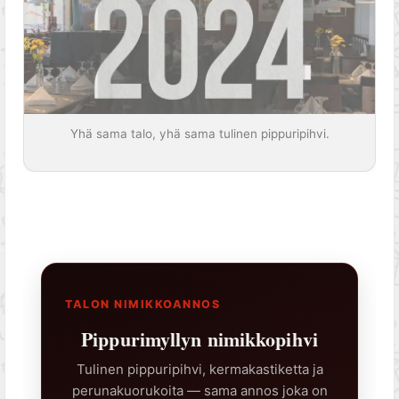
Yhä sama talo, yhä sama tulinen pippuripihvi.
TALON NIMIKKOANNOS
Pippurimyllyn nimikkopihvi
Tulinen pippuripihvi, kermakastiketta ja
perunakuorukoita — sama annos joka on