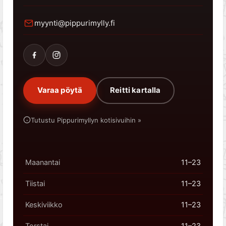
myynti@pippurimylly.fi
Varaa pöytä
Reitti kartalla
Tutustu Pippurimyllyn kotisivuihin »
Maanantai
11–23
Tiistai
11–23
Keskiviikko
11–23
Torstai
11–23