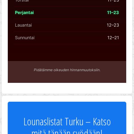
Perjantai
11–23
Lauantai
12–23
Sunnuntai
12–21
Pidätämme oikeuden hinnanmuutoksiin.
Lounaslistat Turku – Katso
mitä tänään syödään!