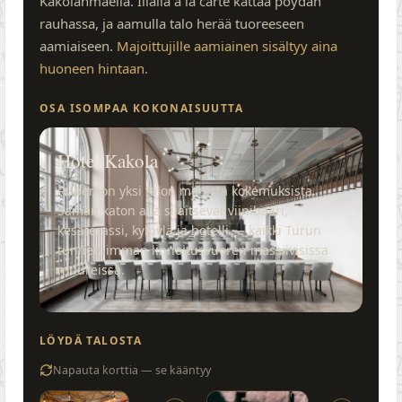
Kakolanmäellä. Illalla à la carte kattaa pöydän
rauhassa, ja aamulla talo herää tuoreeseen
aamiaiseen.
Majoittujille aamiainen sisältyy aina
huoneen hintaan.
OSA ISOMPAA KOKONAISUUTTA
Hotel Kakola
Ruben on yksi talon monista kokemuksista.
Saman katon alla sijaitsevat viinibaari,
kesäterassi, kylpylä ja hotelli — kaikki Turun
tunnetuimman linnoitusvuoren massiivisissa
muureissa.
LÖYDÄ TALOSTA
Napauta korttia — se kääntyy