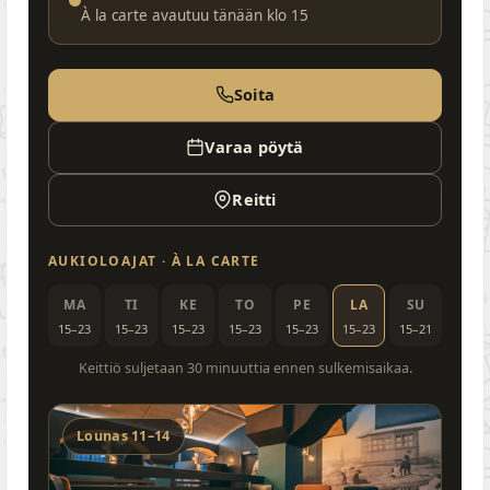
À la carte avautuu tänään klo 15
Soita
Varaa pöytä
Reitti
AUKIOLOAJAT · À LA CARTE
MA
TI
KE
TO
PE
LA
SU
15–23
15–23
15–23
15–23
15–23
15–23
15–21
Keittiö suljetaan 30 minuuttia ennen sulkemisaikaa.
Lounas 11–14