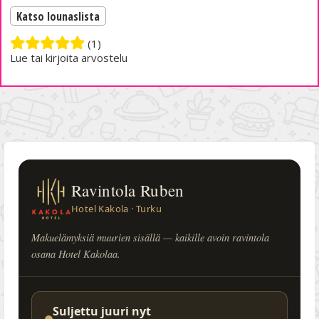
Katso lounaslista
(1)
Lue tai kirjoita arvostelu
Ravintola Ruben
Hotel Kakola · Turku
Makuelämyksiä muurien sisällä — kaikille avoin ravintola
osana Hotel Kakolaa.
Suljettu juuri nyt