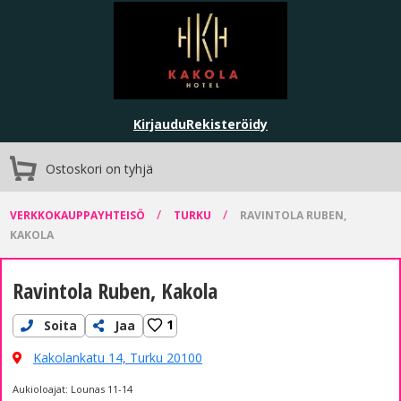
Kirjaudu
Rekisteröidy
Ostoskori on tyhjä
/
/
VERKKOKAUPPAYHTEISÖ
TURKU
RAVINTOLA RUBEN,
KAKOLA
Ravintola Ruben, Kakola
1
Soita
Jaa
Kakolankatu 14,
Turku 20100
Aukioloajat: Lounas 11-14