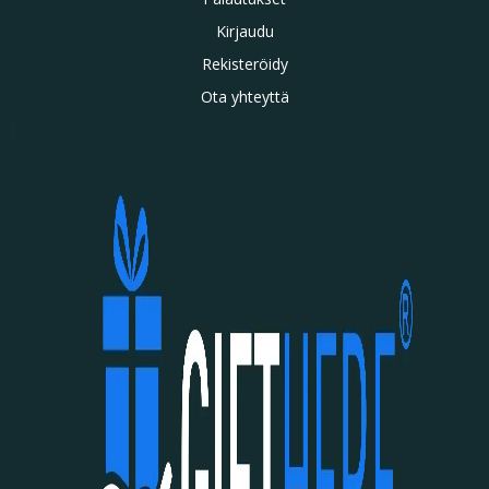
Kirjaudu
Rekisteröidy
Ota yhteyttä