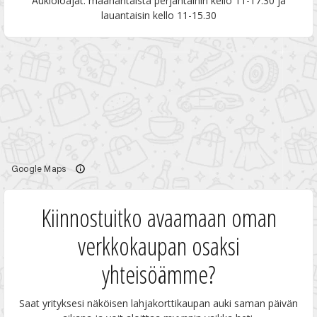
Aukioloajat: maanantaista perjantaihin kello 11-17.30 ja
lauantaisin kello 11-15.30
Kiinnostuitko avaamaan oman
verkkokaupan osaksi
yhteisöämme?
Saat yrityksesi näköisen lahjakorttikaupan auki saman päivän