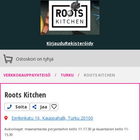
Kirjaudu
Rekisteröidy
Ostoskori on tyhjä
/
/
VERKKOKAUPPAYHTEISÖ
TURKU
ROOTS KITCHEN
Roots Kitchen
Soita
Jaa
Eerikinkatu 16, Kauppahalli,
Turku 20100
Aukioloajat: maanantaista perjantaihin kello 11-17.30 ja lauantaisin kello 11-
15.30