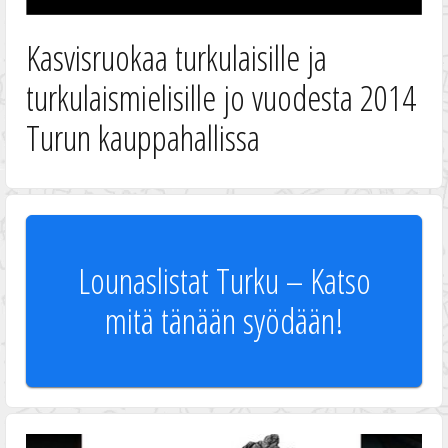
Kasvisruokaa turkulaisille ja
turkulaismielisille jo vuodesta 2014
Turun kauppahallissa
Lounaslistat Turku – Katso
mitä tänään syödään!