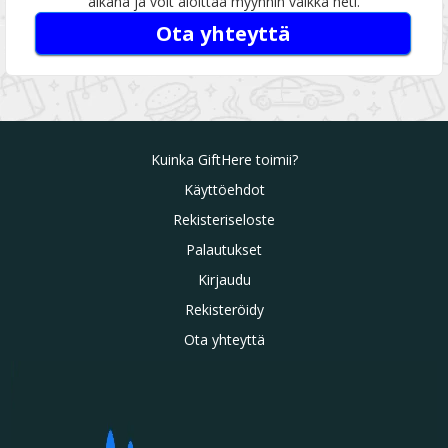
aikana ja voit aloittaa myynnin vaikka heti.
Ota yhteyttä
Kuinka GiftHere toimii?
Käyttöehdot
Rekisteriseloste
Palautukset
Kirjaudu
Rekisteröidy
Ota yhteyttä