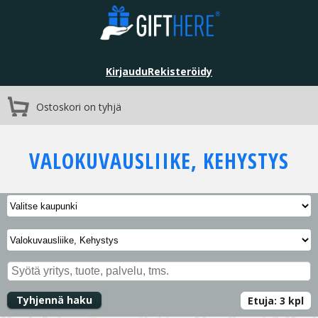
Kirjaudu
Rekisteröidy
Ostoskori on tyhjä
VALOKUVAUSLIIKE, KEHYSTYS
Tyhjennä haku
Etuja:
3
kpl