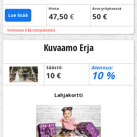
Hinta
Arvo yrityksessä
:
47,50
€
50 €
Lue lisää
Voimassa 6 kk ostopäivästä
Kuvaamo Erja
Alennus:
Säästö:
10
%
10 €
Lahjakortti