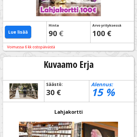
Hinta
Arvo yrityksessä
:
90
€
100 €
Lue lisää
Voimassa 6 kk ostopäivästä
Kuvaamo Erja
Alennus:
Säästö:
15
%
30 €
Lahjakortti