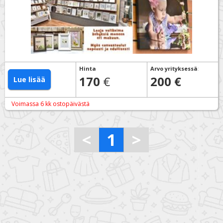
Hinta
Arvo yrityksessä
:
170
€
200 €
Lue lisää
Voimassa 6 kk ostopäivästä
<
1
>