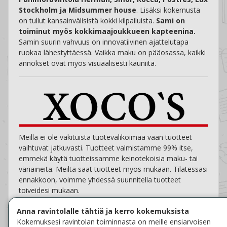
Stockholm ja Midsummer house
. Lisäksi kokemusta
on tullut kansainvälisistä kokki kilpailuista.
Sami on
toiminut myös kokkimaajoukkueen kapteenina.
Samin suurin vahvuus on innovatiivinen ajattelutapa
ruokaa lähestyttäessä. Vaikka maku on pääosassa, kaikki
annokset ovat myös visuaalisesti kauniita.
Meillä ei ole vakituista tuotevalikoimaa vaan tuotteet
vaihtuvat jatkuvasti. Tuotteet valmistamme 99% itse,
emmekä käytä tuotteissamme keinotekoisia maku- tai
väriaineita. Meiltä saat tuotteet myös mukaan. Tilatessasi
ennakkoon, voimme yhdessä suunnitella tuotteet
toiveidesi mukaan.
Anna ravintolalle tähtiä ja kerro kokemuksista
Kokemuksesi ravintolan toiminnasta on meille ensiarvoisen