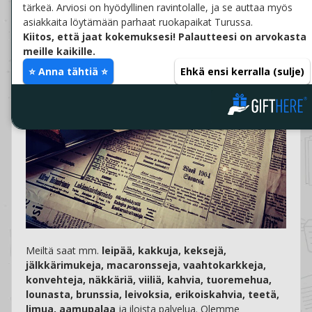
tärkeä. Arviosi on hyödyllinen ravintolalle, ja se auttaa myös
asiakkaita löytämään parhaat ruokapaikat Turussa.
Kiitos, että jaat kokemuksesi! Palautteesi on arvokasta
meille kaikille.
⭐ Anna tähtiä ⭐
Ehkä ensi kerralla (sulje)
Meiltä saat mm.
leipää, kakkuja, keksejä,
jälkkärimukeja, macaronsseja, vaahtokarkkeja,
konvehteja, näkkäriä, viiliä, kahvia, tuoremehua,
lounasta, brunssia, leivoksia, erikoiskahvia, teetä,
limua, aamupalaa
ja iloista palvelua. Olemme