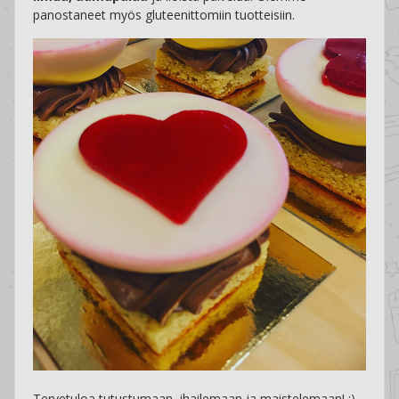
panostaneet myös gluteenittomiin tuotteisiin.
Tervetuloa tutustumaan, ihailemaan ja maistelemaan! :)