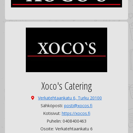
Xoco's Catering
Verkatehtaankatu 6,
Turku 20100
Sähköposti:
posti@xocos.fi
Kotisivut:
https://xocos.fi
Puhelin: 0408400463
Osoite: Verkatehtaankatu 6