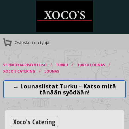
Ostoskori on tyhjä
/
/
/
VERKKOKAUPPAYHTEISÖ
TURKU
TURKU LOUNAS
/
XOCO'S CATERING
LOUNAS
← Lounaslistat Turku – Katso mitä
tänään syödään!
Xoco's Catering