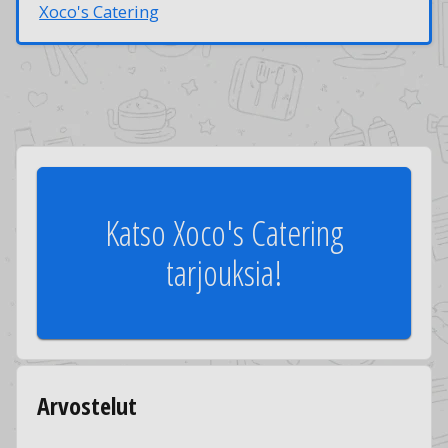
Xoco's Catering
Katso Xoco's Catering
tarjouksia!
Arvostelut