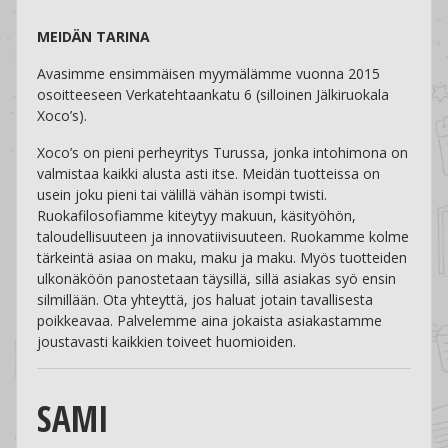
MEIDÄN TARINA
Avasimme ensimmäisen myymälämme vuonna 2015
osoitteeseen Verkatehtaankatu 6 (silloinen Jälkiruokala
Xoco’s).
Xoco’s on pieni perheyritys Turussa, jonka intohimona on
valmistaa kaikki alusta asti itse. Meidän tuotteissa on
usein joku pieni tai välillä vähän isompi twisti.
Ruokafilosofiamme kiteytyy makuun, käsityöhön,
taloudellisuuteen ja innovatiivisuuteen. Ruokamme kolme
tärkeintä asiaa on maku, maku ja maku. Myös tuotteiden
ulkonäköön panostetaan täysillä, sillä asiakas syö ensin
silmillään. Ota yhteyttä, jos haluat jotain tavallisesta
poikkeavaa. Palvelemme aina jokaista asiakastamme
joustavasti kaikkien toiveet huomioiden.
SAMI