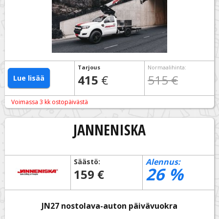
Tarjous
Normaalihinta
:
415
€
515 €
Lue lisää
Voimassa 3 kk ostopäivästä
JANNENISKA
Alennus:
Säästö:
26
%
159 €
JN27 nostolava-auton päivävuokra