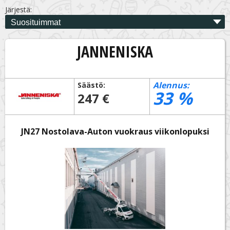
Järjestä:
JANNENISKA
Alennus:
Säästö:
33
%
247 €
JN27 Nostolava-Auton vuokraus viikonlopuksi