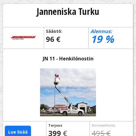
Janneniska Turku
Alennus:
Säästö:
19
%
96 €
JN 11 - Henkilönostin
Tarjous
Normaalihinta
:
399
€
495 €
Lue lisää