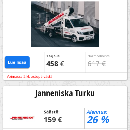
Tarjous
Normaalihinta
:
458
€
617 €
Lue lisää
Voimassa 2 kk ostopäivästä
Janneniska Turku
Alennus:
Säästö:
26
%
159 €