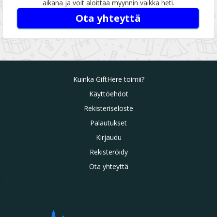
aikana ja voit aloittaa myynnin vaikka heti.
Ota yhteyttä
Kuinka GiftHere toimii?
Käyttöehdot
Rekisteriseloste
Palautukset
Kirjaudu
Rekisteröidy
Ota yhteyttä