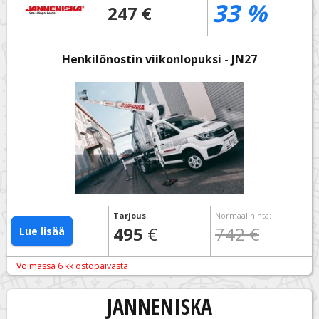
33
%
247 €
Henkilönostin viikonlopuksi - JN27
Tarjous
Normaalihinta
:
495
€
742 €
Lue lisää
Voimassa 6 kk ostopäivästä
JANNENISKA