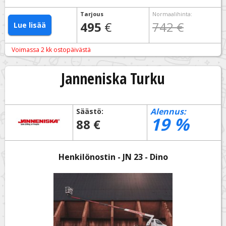
Tarjous
Normaalihinta
:
495
€
742 €
Lue lisää
Voimassa 2 kk ostopäivästä
Janneniska Turku
Alennus:
Säästö:
19
%
88 €
Henkilönostin - JN 23 - Dino