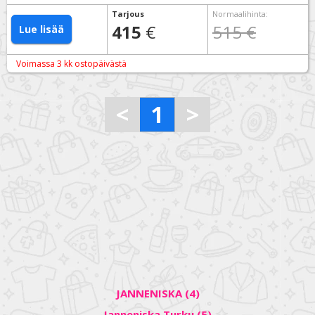
Tarjous
Normaalihinta
:
415
€
515 €
Lue lisää
Voimassa 3 kk ostopäivästä
<
1
>
JANNENISKA (4)
Janneniska Turku (5)