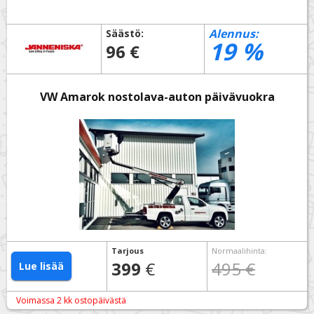
Alennus:
Säästö:
19
%
96 €
VW Amarok nostolava-auton päivävuokra
Tarjous
Normaalihinta
:
399
€
495 €
Lue lisää
Voimassa 2 kk ostopäivästä