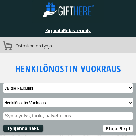
Kirjaudu
Rekisteröidy
Ostoskori on tyhjä
HENKILÖNOSTIN VUOKRAUS
Tyhjennä haku
Etuja:
9
kpl