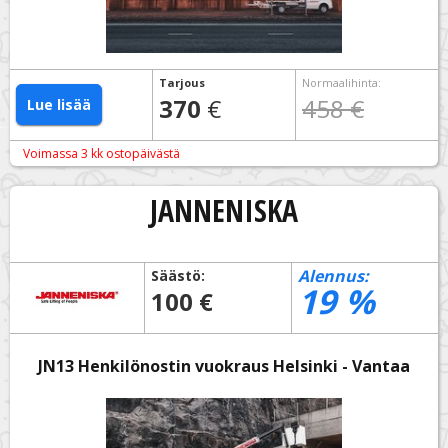
Tarjous
Normaalihinta
:
370
€
458 €
Lue lisää
Voimassa 3 kk ostopäivästä
JANNENISKA
Alennus:
Säästö:
19
%
100 €
JN13 Henkilönostin vuokraus Helsinki - Vantaa