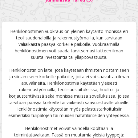
Henkilönostimen vuokraus on yleinen käytäntö monissa eri
teollisuudenaloilla ja rakennustyömailla, kun tarvitaan
väliaikaista pääsyä korkeille paikoille. Vuokraamalla
henkilönostimen voit saada tarvitsemasi laitteen ilman
suurta investointia tai ylläpitovastuuta.
Henkilönostin on laite, jota käytetään ihmisten nostamiseen
ja siirtämiseen korkeille paikoille, joita ei voi saavuttaa ilman
apuvälineitä. Henkilönostimia käytetään yleisesti
rakennustyömailla, teollisuuslaitoksissa, huolto- ja
korjaustehtävissä sekä monissa muissa sovelluksissa, joissa
tarvitaan pääsyä korkeille tai vaikeasti saavutettaville alueille.
Henkilönostimia käytetään myös pelastustarkoituksiin
esimerkiksi tulipalojen tai muiden hätätilanteiden yhteydessä.
Henkilönostimet voivat vaihdella kooltaan ja
toimintatavaltaan. Tässä on muutamia yleisiä tyyppejä: