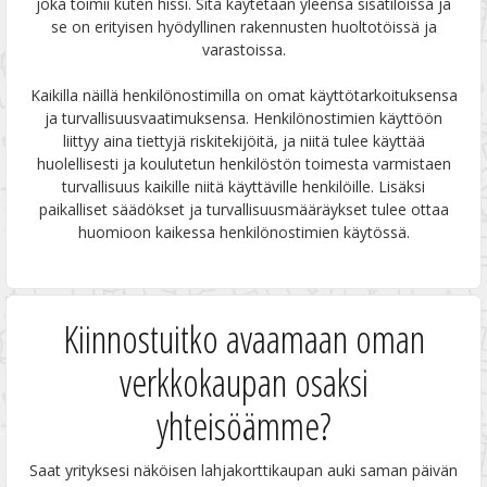
joka toimii kuten hissi. Sitä käytetään yleensä sisätiloissa ja
se on erityisen hyödyllinen rakennusten huoltotöissä ja
varastoissa.
Kaikilla näillä henkilönostimilla on omat käyttötarkoituksensa
ja turvallisuusvaatimuksensa. Henkilönostimien käyttöön
liittyy aina tiettyjä riskitekijöitä, ja niitä tulee käyttää
huolellisesti ja koulutetun henkilöstön toimesta varmistaen
turvallisuus kaikille niitä käyttäville henkilöille. Lisäksi
paikalliset säädökset ja turvallisuusmääräykset tulee ottaa
huomioon kaikessa henkilönostimien käytössä.
Kiinnostuitko avaamaan oman
verkkokaupan osaksi
yhteisöämme?
Saat yrityksesi näköisen lahjakorttikaupan auki saman päivän