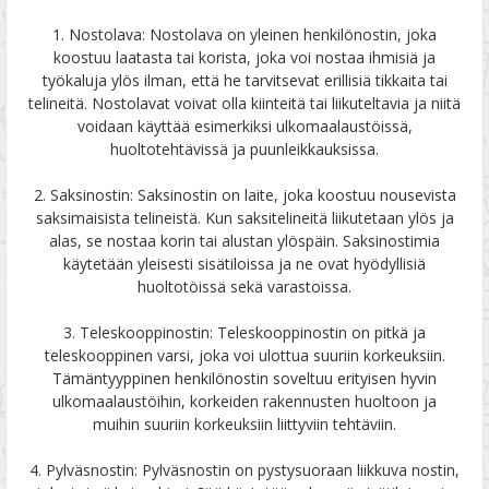
1. Nostolava: Nostolava on yleinen henkilönostin, joka
koostuu laatasta tai korista, joka voi nostaa ihmisiä ja
työkaluja ylös ilman, että he tarvitsevat erillisiä tikkaita tai
telineitä. Nostolavat voivat olla kiinteitä tai liikuteltavia ja niitä
voidaan käyttää esimerkiksi ulkomaalaustöissä,
huoltotehtävissä ja puunleikkauksissa.
2. Saksinostin: Saksinostin on laite, joka koostuu nousevista
saksimaisista telineistä. Kun saksitelineitä liikutetaan ylös ja
alas, se nostaa korin tai alustan ylöspäin. Saksinostimia
käytetään yleisesti sisätiloissa ja ne ovat hyödyllisiä
huoltotöissä sekä varastoissa.
3. Teleskooppinostin: Teleskooppinostin on pitkä ja
teleskooppinen varsi, joka voi ulottua suuriin korkeuksiin.
Tämäntyyppinen henkilönostin soveltuu erityisen hyvin
ulkomaalaustöihin, korkeiden rakennusten huoltoon ja
muihin suuriin korkeuksiin liittyviin tehtäviin.
4. Pylväsnostin: Pylväsnostin on pystysuoraan liikkuva nostin,