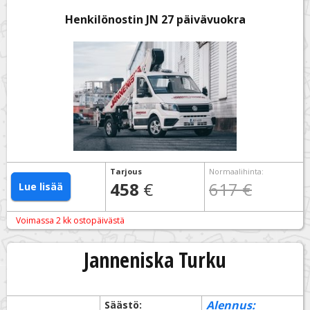
Henkilönostin JN 27 päivävuokra
Tarjous
Normaalihinta
:
458
€
617 €
Lue lisää
Voimassa 2 kk ostopäivästä
Janneniska Turku
Alennus:
Säästö: