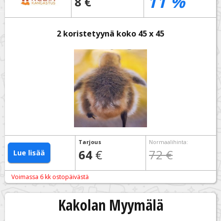
11
%
8 €
2 koristetyynä koko 45 x 45
Tarjous
Normaalihinta
:
64
€
72 €
Lue lisää
Voimassa 6 kk ostopäivästä
Kakolan Myymälä