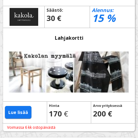
Alennus:
Säästö:
15
%
30 €
Lahjakortti
Hinta
Arvo yrityksessä
:
170
€
200 €
Lue lisää
Voimassa 6 kk ostopäivästä