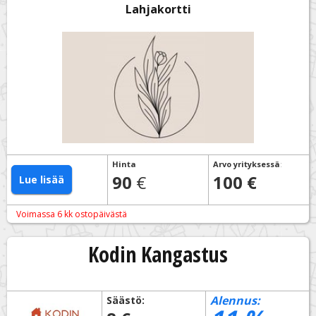
Lahjakortti
Hinta
Arvo yrityksessä
:
90
€
100 €
Lue lisää
Voimassa 6 kk ostopäivästä
Kodin Kangastus
Alennus:
Säästö: