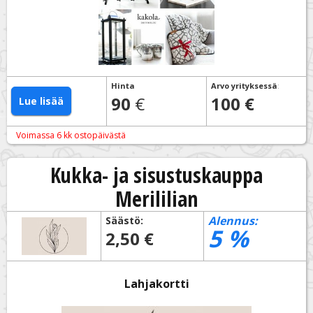
Hinta
Arvo yrityksessä
:
90
€
100 €
Lue lisää
Voimassa 6 kk ostopäivästä
Kukka- ja sisustuskauppa
Merililian
Alennus:
Säästö:
5
%
2,50 €
Lahjakortti