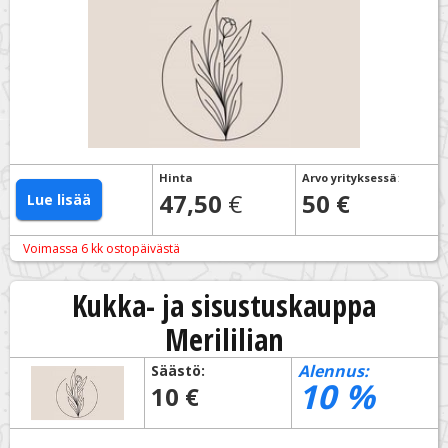
Hinta
Arvo yrityksessä
:
47,50
€
50 €
Lue lisää
Voimassa 6 kk ostopäivästä
Kukka- ja sisustuskauppa
Merililian
Alennus:
Säästö:
10
%
10 €