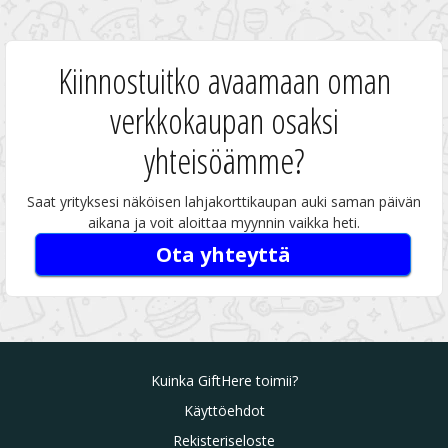
Kiinnostuitko avaamaan oman
verkkokaupan osaksi
yhteisöämme?
Saat yrityksesi näköisen lahjakorttikaupan auki saman päivän
aikana ja voit aloittaa myynnin vaikka heti.
Ota yhteyttä
Kuinka GiftHere toimii?
Käyttöehdot
Rekisteriseloste