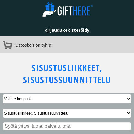
Kirjaudu
Rekisteröidy
Ostoskori on tyhjä
SISUSTUSLIIKKEET,
SISUSTUSSUUNNITTELU