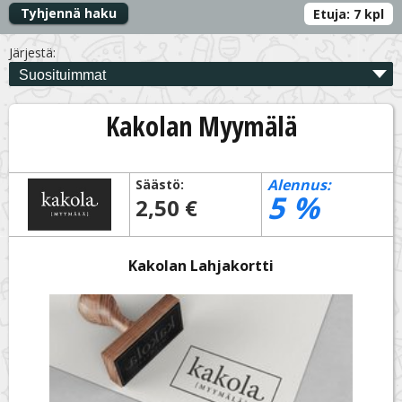
Tyhjennä haku
Etuja:
7
kpl
Järjestä:
Kakolan Myymälä
Alennus:
Säästö:
5
%
2,50 €
Kakolan Lahjakortti