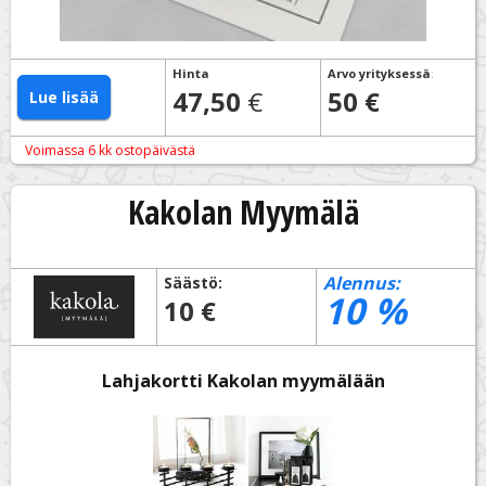
Hinta
Arvo yrityksessä
:
47,50
€
50 €
Lue lisää
Voimassa 6 kk ostopäivästä
Kakolan Myymälä
Alennus:
Säästö:
10
%
10 €
Lahjakortti Kakolan myymälään