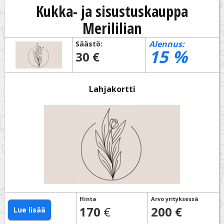
Kukka- ja sisustuskauppa
Merililian
Alennus:
Säästö:
15
%
30 €
Lahjakortti
Hinta
Arvo yrityksessä
:
170
€
200 €
Lue lisää